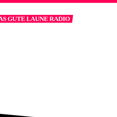
AS GUTE LAUNE RADIO
10 BIS 12 DEUTSCHLANDS MEIST GEH
– REISESENDUNG" MIT DIETER DÖRIN