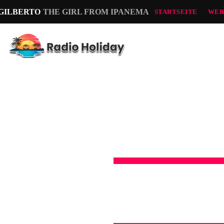
 GILBERTO
THE GIRL FROM IPANEMA
STARTSEITE
WER
FOTOS
VIDEOS
R
A
D