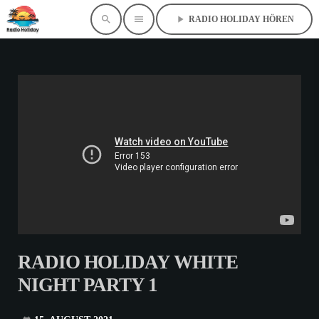
search
menu
play_arrow
RADIO HOLIDAY HÖREN
RADIO HOLIDAY WHITE
NIGHT PARTY 1