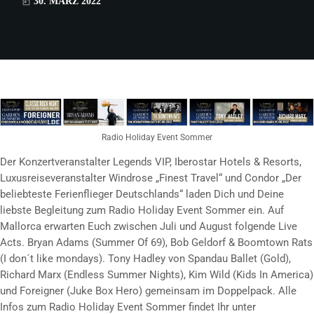
30. MÄRZ 2022
today
Radio Holiday Event Sommer
Der Konzertveranstalter Legends VIP, Iberostar Hotels & Resorts,
Luxusreiseveranstalter Windrose „Finest Travel“ und Condor „Der
beliebteste Ferienflieger Deutschlands“ laden Dich und Deine
liebste Begleitung zum Radio Holiday Event Sommer ein. Auf
Mallorca erwarten Euch zwischen Juli und August folgende Live
Acts. Bryan Adams (Summer Of 69), Bob Geldorf & Boomtown Rats
(I don´t like mondays). Tony Hadley von Spandau Ballet (Gold),
Richard Marx (Endless Summer Nights), Kim Wild (Kids In America)
und Foreigner (Juke Box Hero) gemeinsam im Doppelpack. Alle
Infos zum Radio Holiday Event Sommer findet Ihr unter