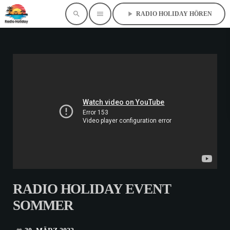
search
menu
play_arrow
RADIO HOLIDAY HÖREN
RADIO HOLIDAY EVENT
SOMMER