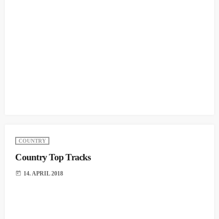
COUNTRY
Country Top Tracks
today
14. APRIL 2018