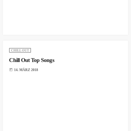
CHILL OUT
Chill Out Top Songs
today
14. MÄRZ 2018