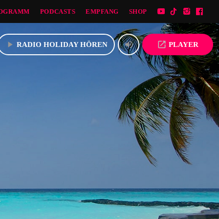
OGRAMM
PODCASTS
EMPFANG
SHOP
play_arrow
volume_up
open_in_new
RADIO HOLIDAY HÖREN
PLAYER