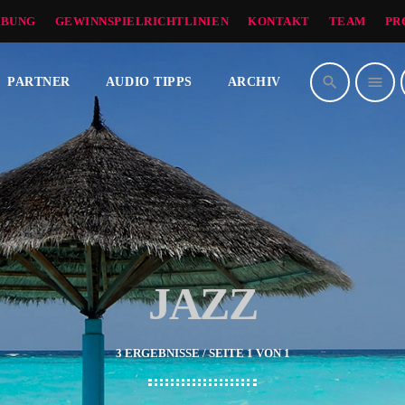
BUNG
GEWINNSPIELRICHTLINIEN
KONTAKT
TEAM
PR
search
menu
PARTNER
AUDIO TIPPS
ARCHIV
JAZZ
3 ERGEBNISSE / SEITE 1 VON 1