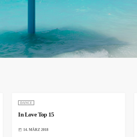
DANCE
In Love Top 15
14. MÄRZ 2018
today