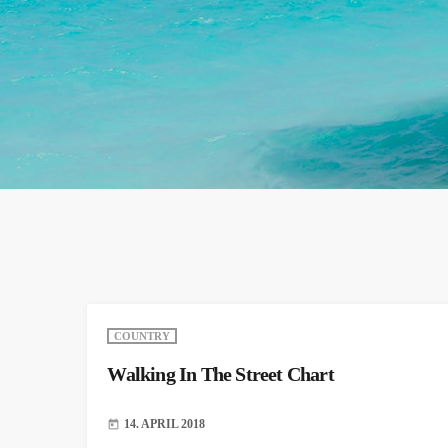
COUNTRY
Walking In The Street Chart
14. APRIL 2018
today