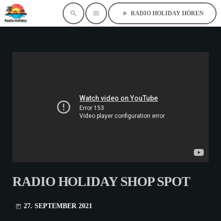
search
menu
play_arrow
RADIO HOLIDAY HÖREN
RADIO HOLIDAY SHOP SPOT
27. SEPTEMBER 2021
today