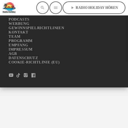
search
menu
play_arrow
RADIO HOLIDAY HÖREN
©RADIOHOLIDAY
PODCASTS
WERBUNG
GEWINNSPIELRICHTLINIEN
KONTAKT
TEAM
PROGRAMM
EMPFANG
IMPRESSUM
AGB
DATENSCHUTZ
COOKIE-RICHTLINIE (EU)