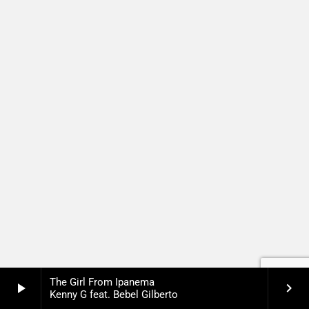
The Girl From Ipanema
play_arrow
keyboard_arrow_right
Kenny G feat. Bebel Gilberto