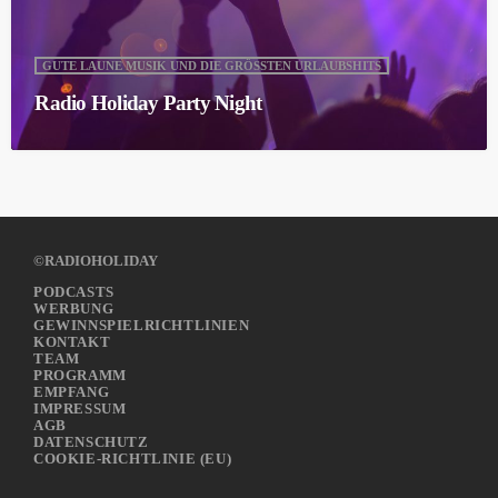
GUTE LAUNE MUSIK UND DIE GRÖSSTEN URLAUBSHITS
Radio Holiday Party Night
©RADIOHOLIDAY
PODCASTS
WERBUNG
GEWINNSPIELRICHTLINIEN
KONTAKT
TEAM
PROGRAMM
EMPFANG
IMPRESSUM
AGB
DATENSCHUTZ
COOKIE-RICHTLINIE (EU)