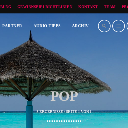
BUNG
GEWINNSPIELRICHTLINIEN
KONTAKT
TEAM
PR
search
menu
PARTNER
AUDIO TIPPS
ARCHIV
POP
3 ERGEBNISSE / SEITE 1 VON 1