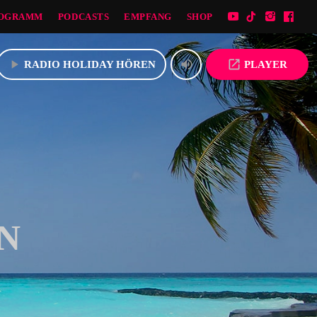
OGRAMM
PODCASTS
EMPFANG
SHOP
play_arrow
volume_up
open_in_new
RADIO HOLIDAY HÖREN
PLAYER
N