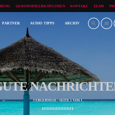
BUNG
GEWINNSPIELRICHTLINIEN
KONTAKT
TEAM
PR
search
menu
PARTNER
AUDIO TIPPS
ARCHIV
GUTE NACHRICHTE
3 ERGEBNISSE / SEITE 1 VON 1