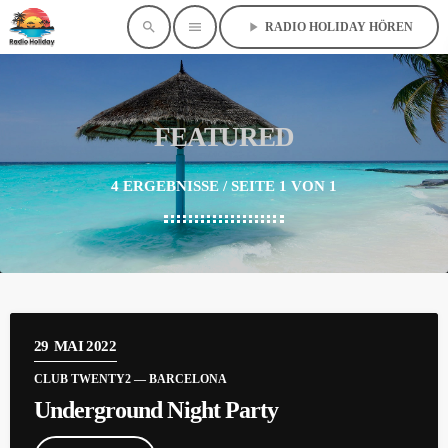
search
menu
play_arrow
RADIO HOLIDAY HÖREN
FEATURED
4 ERGEBNISSE / SEITE 1 VON 1
29
MAI 2022
CLUB TWENTY2 — BARCELONA
Underground Night Party